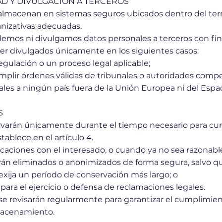
AD Y DIVULGACIÓN A TERCEROS
 almacenan en sistemas seguros ubicados dentro del terr
anizativas adecuadas.
emos ni divulgamos datos personales a terceros con fin
ser divulgados únicamente en los siguientes casos:
 regulación o un proceso legal aplicable;
mplir órdenes válidas de tribunales o autoridades comp
ales a ningún país fuera de la Unión Europea ni del Es
S
rvarán únicamente durante el tiempo necesario para cump
tablece en el artículo 4.
nicaciones con el interesado, o cuando ya no sea razon
erán eliminados o anonimizados de forma segura, salvo q
e exija un período de conservación más largo; o
para el ejercicio o defensa de reclamaciones legales.
se revisarán regularmente para garantizar el cumplimien
lmacenamiento.