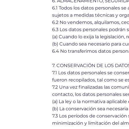
6. ALMACENAMIENTO, SEGURID
6.1 Todos los datos personales se
sujetos a medidas técnicas y org
6.2 No vendemos, alquilamos, ced
6.3 Los datos personales podrán 
(a) Cuando lo exija la legislación,
(b) Cuando sea necesario para cu
6.4 No transferimos datos person
7. CONSERVACIÓN DE LOS DATO
7.1 Los datos personales se conse
fueron recopilados, tal como se es
7.2 Una vez finalizadas las comu
contacto, los datos personales s
(a) La ley o la normativa aplicabl
(b) La conservación sea necesaria 
7.3 Los períodos de conservación 
minimización y limitación del a