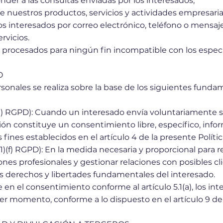
nder a las consultas enviadas por los interesados;
e nuestros productos, servicios y actividades empresaria
los interesados por correo electrónico, teléfono o mensaj
rvicios.
 procesados para ningún fin incompatible con los especifi
O
ersonales se realiza sobre la base de los siguientes fund
)(a) RGPD): Cuando un interesado envía voluntariamente 
ión constituye un consentimiento libre, específico, info
fines establecidos en el artículo 4 de la presente Polític
6(1)(f) RGPD): En la medida necesaria y proporcional para
es profesionales y gestionar relaciones con posibles cl
os derechos y libertades fundamentales del interesado.
en el consentimiento conforme al artículo 5.1(a), los int
 momento, conforme a lo dispuesto en el artículo 9 de e