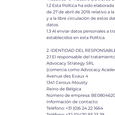
1.2 Esta Política ha sido elabor
de 27 de abril de 2016 relativo a 
y a la libre circulación de estos 
datos.
1.3 Al enviar datos personales a 
establecidos en esta Política.
2. IDENTIDAD DEL RESPONSABL
2.1 El responsable del tratamiento
Advocacy Strategy SRL
(comercia como Advocacy Acad
Avenue des Evaux 4
1341 Ceroux-Mousty
Reino de Bélgica
Número de empresa: BE080462
Información de contacto:
Teléfono: +31 (0)6 24 22 1664
Teléfono: +32 (0)470 93 23 29